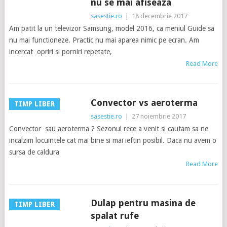
nu se mai afiseaza
sasestie.ro
|
18 decembrie 2017
Am patit la un televizor Samsung, model 2016, ca meniul Guide sa
nu mai functioneze. Practic nu mai aparea nimic pe ecran. Am
incercat opriri si porniri repetate,
Read More
Convector vs aeroterma
TIMP LIBER
sasestie.ro
|
27 noiembrie 2017
Convector sau aeroterma ? Sezonul rece a venit si cautam sa ne
incalzim locuintele cat mai bine si mai ieftin posibil. Daca nu avem o
sursa de caldura
Read More
Dulap pentru masina de
TIMP LIBER
spalat rufe