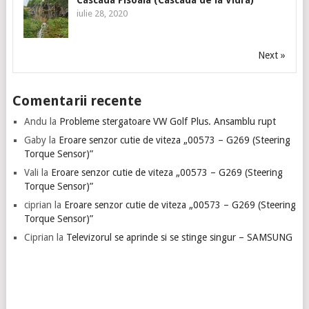
Cascada Pisoaia (Cascada de la Vidra)
iulie 28, 2020
Next »
Comentarii recente
Andu
la
Probleme stergatoare VW Golf Plus. Ansamblu rupt
Gaby
la
Eroare senzor cutie de viteza „00573 – G269 (Steering
Torque Sensor)”
Vali
la
Eroare senzor cutie de viteza „00573 – G269 (Steering
Torque Sensor)”
ciprian
la
Eroare senzor cutie de viteza „00573 – G269 (Steering
Torque Sensor)”
Ciprian
la
Televizorul se aprinde si se stinge singur – SAMSUNG