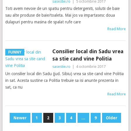
sasestie.ro
|
5 octombrie 2017
Toti avem nevoie de un spatiu pentru detergeniti, solutii de baie
sau alte produse de baie/toaleta. Mai jos va impartasesc doua
dulapuri pentru masina de spalat rufe care
Read More
Consilier local din Sadu vrea
FUNNY
sa stie cand vine Politia
sasestie.ro
|
4 octombrie 2017
Un consilier local din Sadu (jud. Sibiu) vrea sa stie cand vine Politia
in sat. Acesta sustine ca Politia trebuie sa isi anunte prezenta in
sat, ca nu
Read More
Paginație
Newer
1
2
3
4
…
9
Older
articole