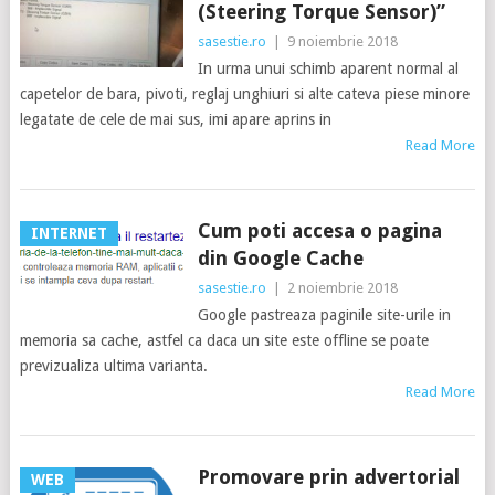
(Steering Torque Sensor)”
sasestie.ro
|
9 noiembrie 2018
In urma unui schimb aparent normal al
capetelor de bara, pivoti, reglaj unghiuri si alte cateva piese minore
legatate de cele de mai sus, imi apare aprins in
Read More
Cum poti accesa o pagina
INTERNET
din Google Cache
sasestie.ro
|
2 noiembrie 2018
Google pastreaza paginile site-urile in
memoria sa cache, astfel ca daca un site este offline se poate
previzualiza ultima varianta.
Read More
Promovare prin advertorial
WEB