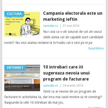
Campania electorala este un
CULTURA
marketing ieftin
sasestie.ro
|
31 mai 2016
Nu-i asa ca v-ati saturat de cat ati vazut
zilele astea cat de capabili sunt candidatii
nostri? Nu vezi atatea reclame la tv+radio cat ii vezi pe ei pe
Read More
10 intrebari care iti
INTERNET
sugereaza nevoia unui
program de facturare
sasestie.ro
|
24 martie 2016
Simti ca ai nevoie de un program de
facturare in activitatea ta, dar inca mai cauti motive sa te convingi?
Raspunde la cele 10 intrebari de mai jos,