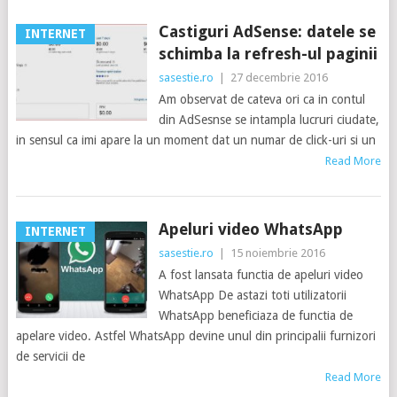
Castiguri AdSense: datele se
INTERNET
schimba la refresh-ul paginii
sasestie.ro
|
27 decembrie 2016
Am observat de cateva ori ca in contul
din AdSesnse se intampla lucruri ciudate,
in sensul ca imi apare la un moment dat un numar de click-uri si un
Read More
Apeluri video WhatsApp
INTERNET
sasestie.ro
|
15 noiembrie 2016
A fost lansata functia de apeluri video
WhatsApp De astazi toti utilizatorii
WhatsApp beneficiaza de functia de
apelare video. Astfel WhatsApp devine unul din principalii furnizori
de servicii de
Read More