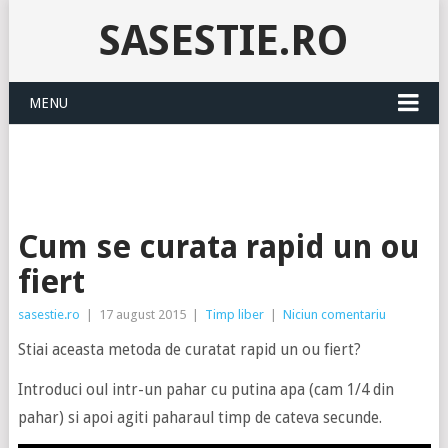
SASESTIE.RO
MENU
Cum se curata rapid un ou
fiert
sasestie.ro
|
17 august 2015
|
Timp liber
|
Niciun comentariu
Stiai aceasta metoda de curatat rapid un ou fiert?
Introduci oul intr-un pahar cu putina apa (cam 1/4 din
pahar) si apoi agiti paharaul timp de cateva secunde.