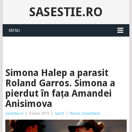
SASESTIE.RO
MENU
Simona Halep a parasit
Roland Garros. Simona a
pierdut în fața Amandei
Anisimova
sasestie.ro
|
6 iunie 2019
|
Sport
|
Niciun comentariu