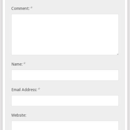
*
Comment:
*
Name:
*
Email Address:
Website: