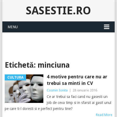
SASESTIE.RO
MENU
Etichetă:
minciuna
4 motive pentru care nu ar
CULTURA
trebui sa minti in CV
Cosmin Ionita
|
28 ianuarie 2016
Ce ar trebui sa faci cand nu gasesti un
job de ceva timp si in sfarsit ai gasit unul
pe care ti-l doresti si e perfect pentru tine?
Read More