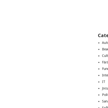
Cate
Aut
Bea
Cul
Făr
Fun
Int
IT
Jocu
Poli
San
Sof