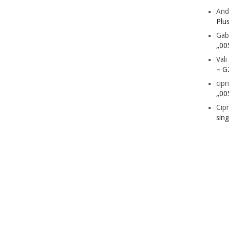
And
Plu
Gab
„00
Vali
– G
cipr
„00
Cipr
sin