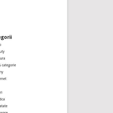
gorii
o
uty
tura
ă categorie
ny
ernet
ri
tica
atate
tware