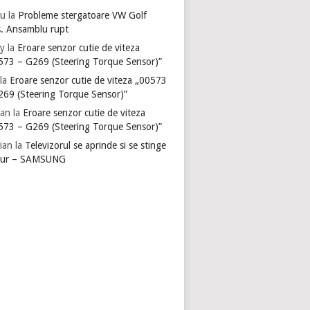
u
la
Probleme stergatoare VW Golf
s. Ansamblu rupt
y
la
Eroare senzor cutie de viteza
573 – G269 (Steering Torque Sensor)”
la
Eroare senzor cutie de viteza „00573
269 (Steering Torque Sensor)”
ian
la
Eroare senzor cutie de viteza
573 – G269 (Steering Torque Sensor)”
ian
la
Televizorul se aprinde si se stinge
gur – SAMSUNG