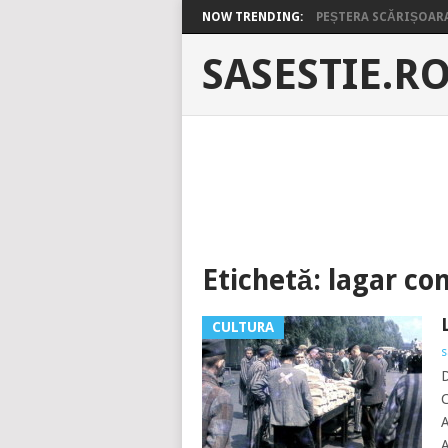
NOW TRENDING:
PEȘTERA SCĂRIȘOARA 
SASESTIE.R
Etichetă:
lagar co
CULTURA
s
A