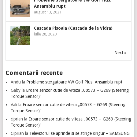
Probleme stergatoare VW Golf Plus.
Ansamblu rupt
august 13, 2021
Cascada Pisoaia (Cascada de la Vidra)
iulie 28, 2020
Next »
Comentarii recente
Andu
la
Probleme stergatoare VW Golf Plus. Ansamblu rupt
Gaby
la
Eroare senzor cutie de viteza „00573 – G269 (Steering
Torque Sensor)”
Vali
la
Eroare senzor cutie de viteza „00573 – G269 (Steering
Torque Sensor)”
ciprian
la
Eroare senzor cutie de viteza „00573 – G269 (Steering
Torque Sensor)”
Ciprian
la
Televizorul se aprinde si se stinge singur – SAMSUNG