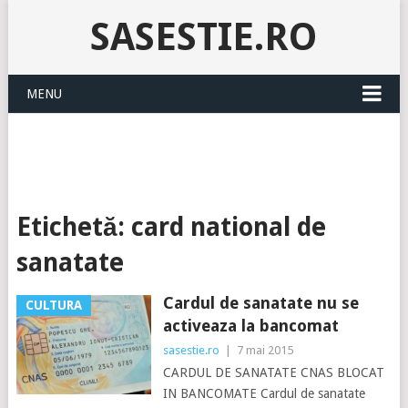
SASESTIE.RO
MENU
Etichetă:
card national de
sanatate
Cardul de sanatate nu se
CULTURA
activeaza la bancomat
sasestie.ro
|
7 mai 2015
CARDUL DE SANATATE CNAS BLOCAT
IN BANCOMATE Cardul de sanatate