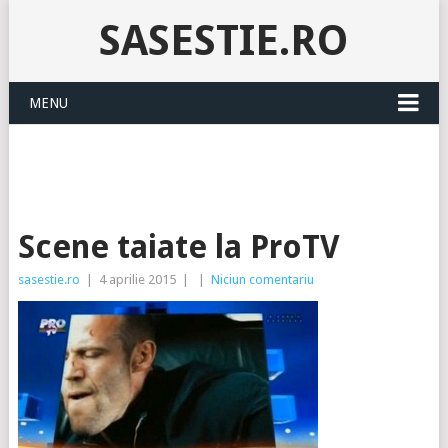
SASESTIE.RO
MENU
Scene taiate la ProTV
sasestie.ro
|
4 aprilie 2015
|
|
Niciun comentariu