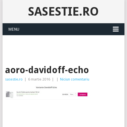
SASESTIE.RO
MENU
aoro-davidoff-echo
sasestie.ro
|
6 martie 2016
|
|
Niciun comentariu