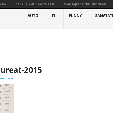
&#...
BACKUP XML EFACTURA R...
AVANTAJELE UNUI PROGRAM ...
O
AUTO
IT
FUNNY
SANATAT
aureat-2015
omentariu