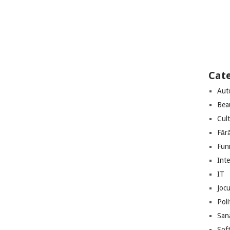
Cate
Aut
Bea
Cul
Făr
Fun
Int
IT
Jocu
Poli
San
Sof