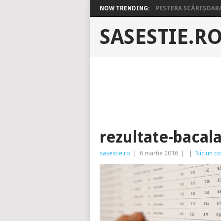
NOW TRENDING:
PEȘTERA SCĂRIȘOARA 
SASESTIE.R
rezultate-bacal
sasestie.ro
|
6 martie 2016
|
|
Niciun c