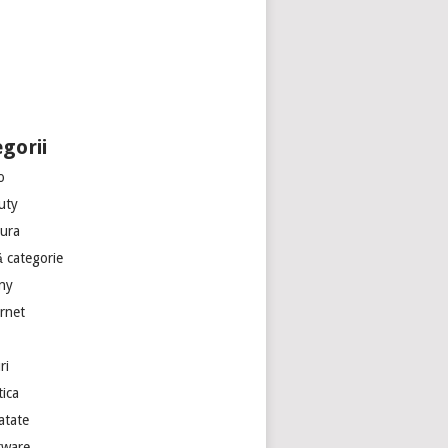
gorii
o
uty
tura
ă categorie
ny
ernet
ri
tica
atate
tware