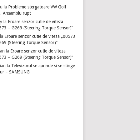
u
la
Probleme stergatoare VW Golf
s. Ansamblu rupt
y
la
Eroare senzor cutie de viteza
573 – G269 (Steering Torque Sensor)”
la
Eroare senzor cutie de viteza „00573
269 (Steering Torque Sensor)”
ian
la
Eroare senzor cutie de viteza
573 – G269 (Steering Torque Sensor)”
ian
la
Televizorul se aprinde si se stinge
gur – SAMSUNG