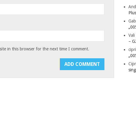
And
Plu
Gab
„00
Vali
– G
te in this browser for the next time I comment.
cipr
„00
Cipr
sin