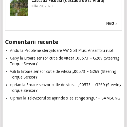
Cascada Pisoaia (Cascada de la Vidra)
iulie 28, 2020
Next »
Comentarii recente
Andu
la
Probleme stergatoare VW Golf Plus. Ansamblu rupt
Gaby
la
Eroare senzor cutie de viteza „00573 – G269 (Steering
Torque Sensor)”
Vali
la
Eroare senzor cutie de viteza „00573 – G269 (Steering
Torque Sensor)”
ciprian
la
Eroare senzor cutie de viteza „00573 – G269 (Steering
Torque Sensor)”
Ciprian
la
Televizorul se aprinde si se stinge singur – SAMSUNG