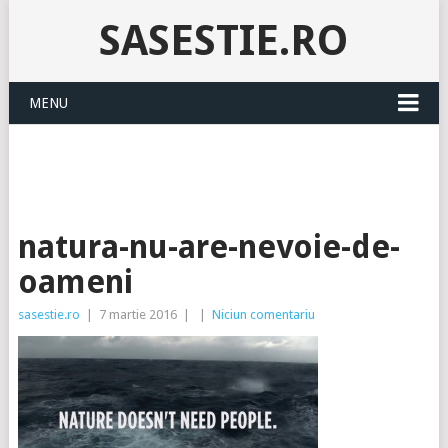
SASESTIE.RO
MENU
natura-nu-are-nevoie-de-
oameni
sasestie.ro
|
7 martie 2016
|
|
Niciun comentariu