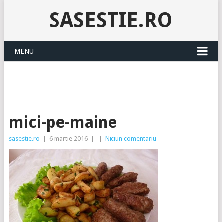
SASESTIE.RO
MENU
mici-pe-maine
sasestie.ro
|
6 martie 2016
|
|
Niciun comentariu