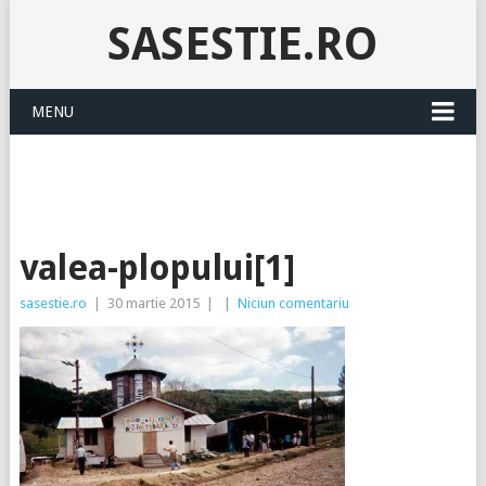
SASESTIE.RO
MENU
valea-plopului[1]
sasestie.ro
|
30 martie 2015
|
|
Niciun comentariu