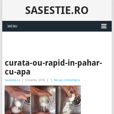
SASESTIE.RO
MENU
curata-ou-rapid-in-pahar-
cu-apa
sasestie.ro
|
6 martie 2016
|
|
Niciun comentariu