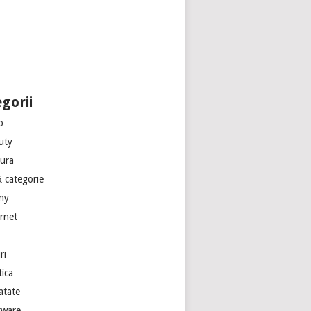
gorii
o
uty
tura
ă categorie
ny
ernet
ri
tica
atate
tware