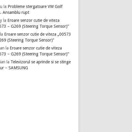
u
la
Probleme stergatoare VW Golf
s. Ansamblu rupt
y
la
Eroare senzor cutie de viteza
573 – G269 (Steering Torque Sensor)”
la
Eroare senzor cutie de viteza „00573
269 (Steering Torque Sensor)”
ian
la
Eroare senzor cutie de viteza
573 – G269 (Steering Torque Sensor)”
ian
la
Televizorul se aprinde si se stinge
gur – SAMSUNG