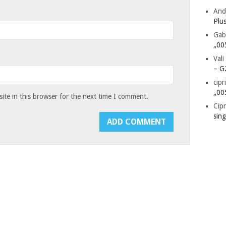
And
Plu
Gab
„00
Vali
– G
cipr
„00
te in this browser for the next time I comment.
Cipr
sin