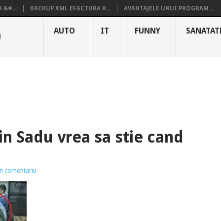
&#...
BACKUP XML EFACTURA R...
AVANTAJELE UNUI PROGRAM ...
O
AUTO
IT
FUNNY
SANATAT
din Sadu vrea sa stie cand
un comentariu