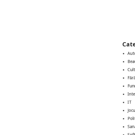
Cate
Aut
Bea
Cul
Făr
Fun
Int
IT
Jocu
Poli
San
Sof