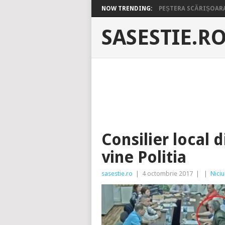
NOW TRENDING:
PEȘTERA SCĂRIȘOARA 
SASESTIE.R
Consilier local 
vine Politia
sasestie.ro
|
4 octombrie 2017
|
|
Nici