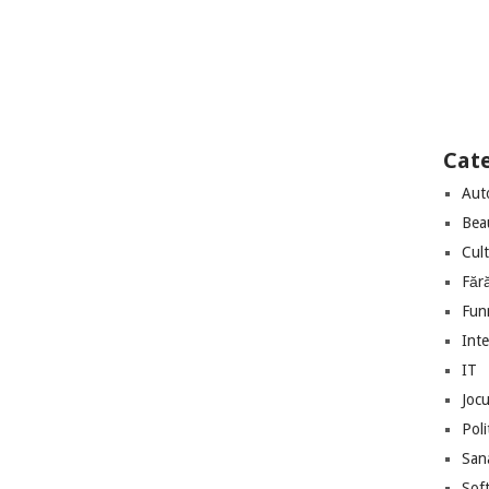
Cate
Aut
Bea
Cul
Făr
Fun
Int
IT
Jocu
Poli
San
Sof