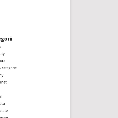
gorii
o
uty
tura
ă categorie
ny
ernet
ri
tica
atate
tware