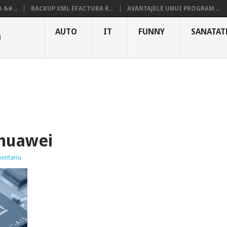
&#...
BACKUP XML EFACTURA R...
AVANTAJELE UNUI PROGRAM ...
O
AUTO
IT
FUNNY
SANATAT
-huawei
entariu