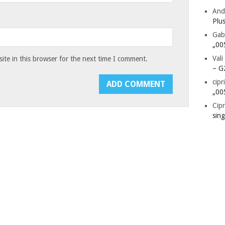
And
Plu
Gab
„00
Vali
te in this browser for the next time I comment.
– G
cipr
„00
Cipr
sin