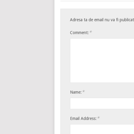
Adresa ta de email nu va fi publica
*
Comment:
*
Name:
*
Email Address: