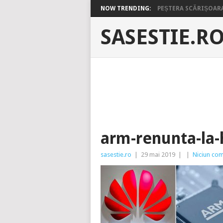
NOW TRENDING:
PEȘTERA SCĂRIȘOARA 
SASESTIE.R
arm-renunta-la
sasestie.ro
|
29 mai 2019
|
|
Niciun com