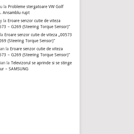
u
la
Probleme stergatoare VW Golf
s. Ansamblu rupt
y
la
Eroare senzor cutie de viteza
573 – G269 (Steering Torque Sensor)”
la
Eroare senzor cutie de viteza „00573
269 (Steering Torque Sensor)”
ian
la
Eroare senzor cutie de viteza
573 – G269 (Steering Torque Sensor)”
ian
la
Televizorul se aprinde si se stinge
gur – SAMSUNG