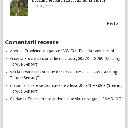
Cascada Pisoaia (Cascada de la Vidra)
iulie 28, 2020
Next »
Comentarii recente
Andu
la
Probleme stergatoare VW Golf Plus. Ansamblu rupt
Gaby
la
Eroare senzor cutie de viteza „00573 – G269 (Steering
Torque Sensor)”
Vali
la
Eroare senzor cutie de viteza „00573 – G269 (Steering
Torque Sensor)”
ciprian
la
Eroare senzor cutie de viteza „00573 – G269 (Steering
Torque Sensor)”
Ciprian
la
Televizorul se aprinde si se stinge singur – SAMSUNG