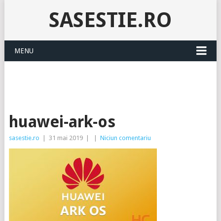
SASESTIE.RO
MENU
huawei-ark-os
sasestie.ro
|
31 mai 2019
|
|
Niciun comentariu