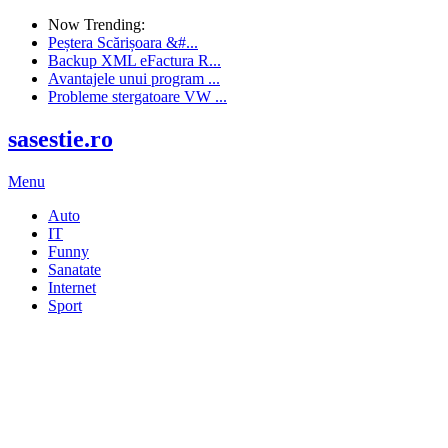
Now Trending:
Peștera Scărișoara &#...
Backup XML eFactura R...
Avantajele unui program ...
Probleme stergatoare VW ...
sasestie.ro
Menu
Auto
IT
Funny
Sanatate
Internet
Sport