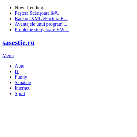
Now Trending:
Peștera Scărișoara &#...
Backup XML eFactura R...
Avantajele unui program ...
Probleme stergatoare VW ...
sasestie.ro
Menu
Auto
IT
Funny
Sanatate
Internet
Sport