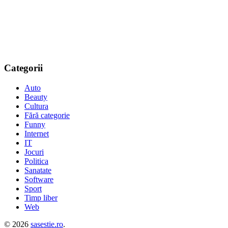
Categorii
Auto
Beauty
Cultura
Fără categorie
Funny
Internet
IT
Jocuri
Politica
Sanatate
Software
Sport
Timp liber
Web
© 2026
sasestie.ro
.