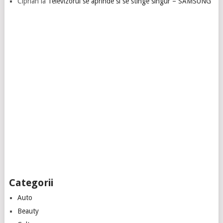
Ciprian
la
Televizorul se aprinde si se stinge singur – SAMSUNG
Categorii
Auto
Beauty