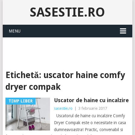
SASESTIE.RO
MENU
Etichetă:
uscator haine comfy
dryer compak
Uscator de haine cu incalzire
TIMP LIBER
sasestie.ro
|
3 februarie 2017
Uscatorul de haine cu incalzire Comfy
Dryer Compak este o necesitate in casa
dumneavoastra! Practic, convenabil si