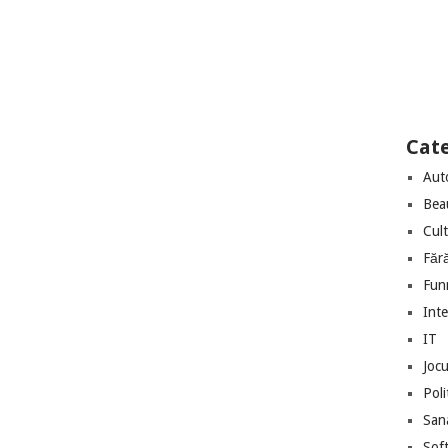
Cate
Aut
Bea
Cul
Făr
Fun
Int
IT
Jocu
Poli
San
Sof