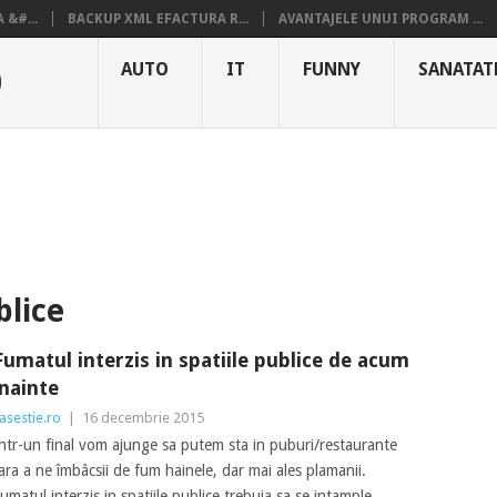
&#...
BACKUP XML EFACTURA R...
AVANTAJELE UNUI PROGRAM ...
O
AUTO
IT
FUNNY
SANATAT
blice
Fumatul interzis in spatiile publice de acum
inainte
asestie.ro
|
16 decembrie 2015
ntr-un final vom ajunge sa putem sta in puburi/restaurante
ara a ne îmbâcsii de fum hainele, dar mai ales plamanii.
umatul interzis in spatiile publice trebuia sa se intample