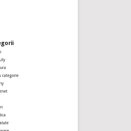
gorii
o
uty
tura
ă categorie
ny
ernet
ri
tica
atate
tware