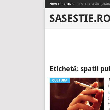
NOW TRENDING:
PEȘTERA SCĂRIȘOARA 
SASESTIE.R
Etichetă:
spatii pu
CULTURA
s
I
f
F