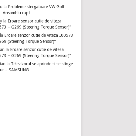
u
la
Probleme stergatoare VW Golf
s. Ansamblu rupt
y
la
Eroare senzor cutie de viteza
573 – G269 (Steering Torque Sensor)”
la
Eroare senzor cutie de viteza „00573
269 (Steering Torque Sensor)”
ian
la
Eroare senzor cutie de viteza
573 – G269 (Steering Torque Sensor)”
ian
la
Televizorul se aprinde si se stinge
gur – SAMSUNG