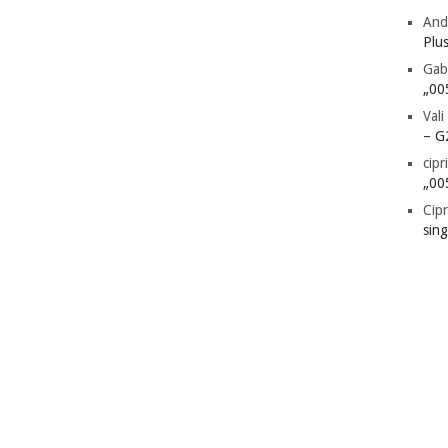
And
Plu
Gab
„00
Vali
– G
cipr
„00
Cipr
sin