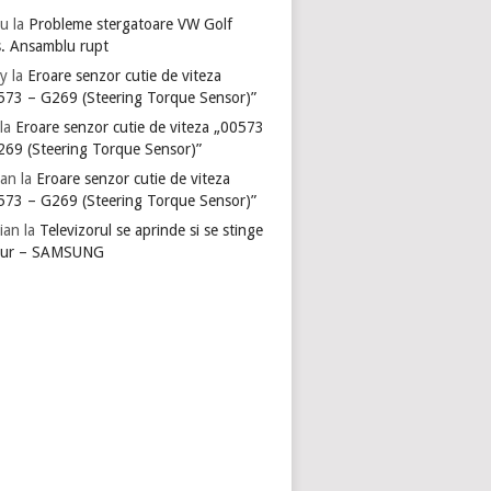
u
la
Probleme stergatoare VW Golf
s. Ansamblu rupt
y
la
Eroare senzor cutie de viteza
573 – G269 (Steering Torque Sensor)”
la
Eroare senzor cutie de viteza „00573
269 (Steering Torque Sensor)”
ian
la
Eroare senzor cutie de viteza
573 – G269 (Steering Torque Sensor)”
ian
la
Televizorul se aprinde si se stinge
gur – SAMSUNG