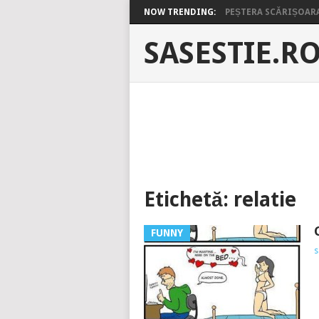
NOW TRENDING:
PEȘTERA SCĂRIȘOARA 
SASESTIE.R
Etichetă:
relatie
FUNNY
s