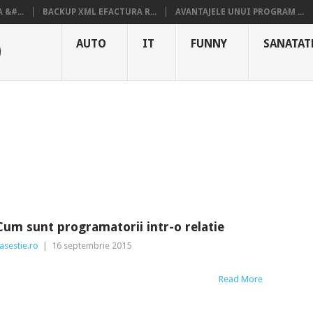
&#...
BACKUP XML EFACTURA R...
AVANTAJELE UNUI PROGRAM ...
O
AUTO
IT
FUNNY
SANATAT
Cum sunt programatorii intr-o relatie
asestie.ro
|
16 septembrie 2015
Read More