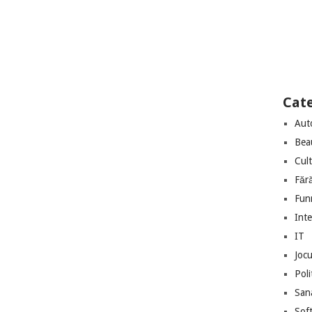
Cate
Aut
Bea
Cul
Făr
Fun
Int
IT
Jocu
Poli
San
Sof