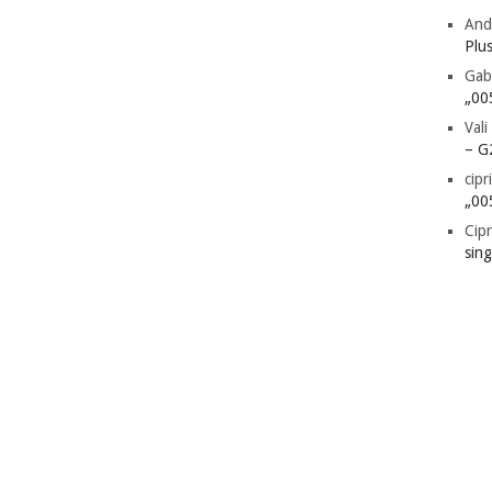
And
Plu
Gab
„00
Vali
– G
cipr
„00
Cipr
sin