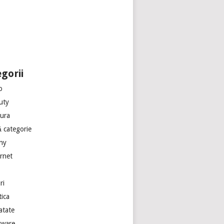
gorii
o
uty
tura
ă categorie
ny
ernet
ri
tica
atate
tware