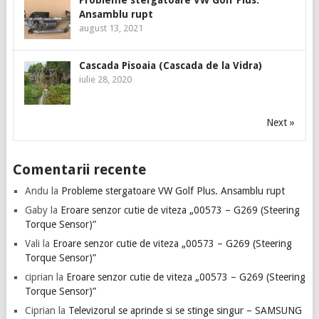
Probleme stergatoare VW Golf Plus.
Ansamblu rupt
august 13, 2021
Cascada Pisoaia (Cascada de la Vidra)
iulie 28, 2020
Next »
Comentarii recente
Andu
la
Probleme stergatoare VW Golf Plus. Ansamblu rupt
Gaby
la
Eroare senzor cutie de viteza „00573 – G269 (Steering
Torque Sensor)”
Vali
la
Eroare senzor cutie de viteza „00573 – G269 (Steering
Torque Sensor)”
ciprian
la
Eroare senzor cutie de viteza „00573 – G269 (Steering
Torque Sensor)”
Ciprian
la
Televizorul se aprinde si se stinge singur – SAMSUNG