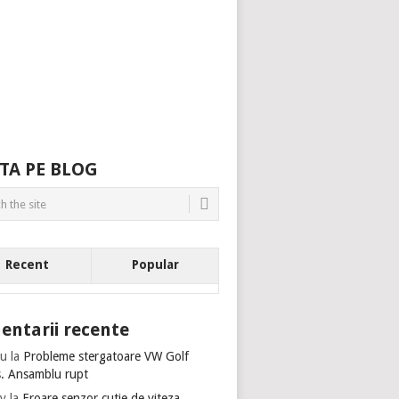
TA PE BLOG
Recent
Popular
ntarii recente
u
la
Probleme stergatoare VW Golf
s. Ansamblu rupt
y
la
Eroare senzor cutie de viteza