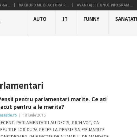
&#...
BACKUP XML EFACTURA R...
AVANTAJELE UNUI PROGRAM ...
O
AUTO
IT
FUNNY
SANATAT
arlamentari
Pensii pentru parlamentari marite. Ce ati
facut pentru a le merita?
asestie.ro
|
18 iunie 2015
RECENT, PARLAMENTARII AU DECIS, PRIN VOT, CA
EFURILE LOR DUPA CE IES LA PENSIE SA FIE MARITE
CONSIDERABIL IN FUNCTIE DE NUMARUL DE MANDATE