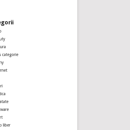
gorii
o
uty
tura
ă categorie
ny
ernet
ri
tica
atate
tware
rt
 liber