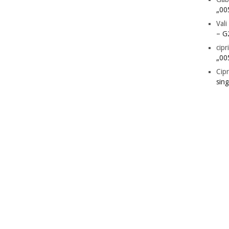
„00
Vali
– G
cipr
„00
Cipr
sin