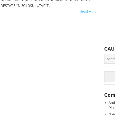
RESTATE IN FOLOSUL „TARII”.
Read More
CAU
Come
And
Plu
Gab