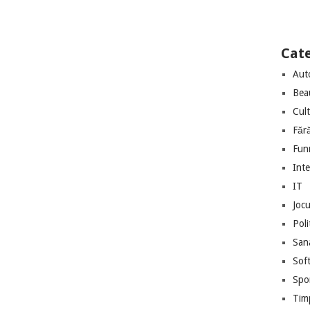
Cate
Aut
Bea
Cul
Făr
Fun
Int
IT
Jocu
Poli
San
Sof
Spo
Timp