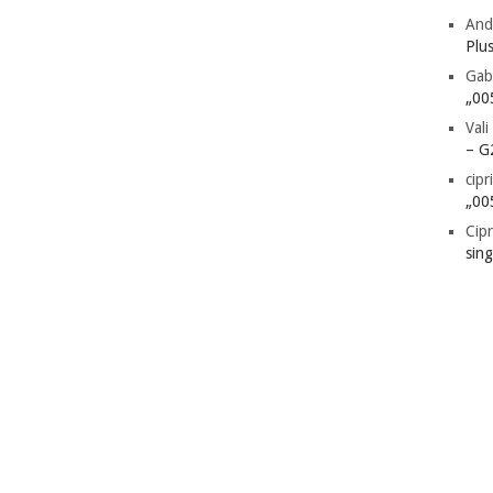
And
Plu
Gab
„00
Vali
– G
cipr
„00
Cipr
sin