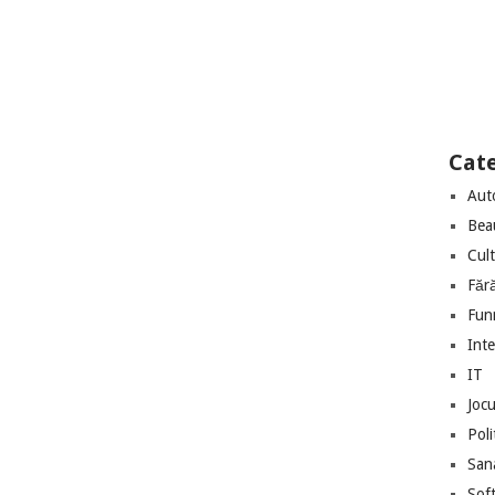
Cate
Aut
Bea
Cul
Făr
Fun
Int
IT
Jocu
Poli
San
Sof