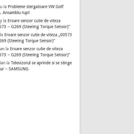
u
la
Probleme stergatoare VW Golf
s. Ansamblu rupt
y
la
Eroare senzor cutie de viteza
573 – G269 (Steering Torque Sensor)”
la
Eroare senzor cutie de viteza „00573
269 (Steering Torque Sensor)”
ian
la
Eroare senzor cutie de viteza
573 – G269 (Steering Torque Sensor)”
ian
la
Televizorul se aprinde si se stinge
gur – SAMSUNG