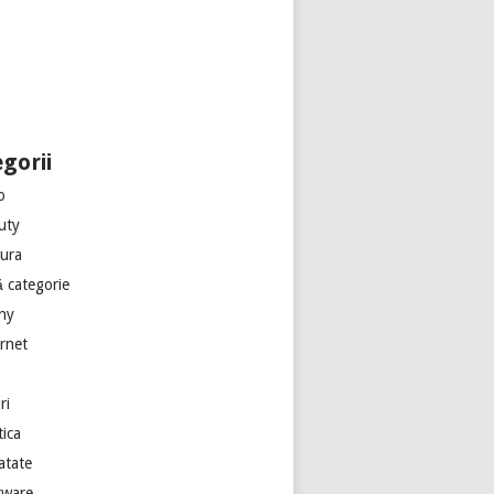
gorii
o
uty
tura
ă categorie
ny
ernet
ri
tica
atate
tware