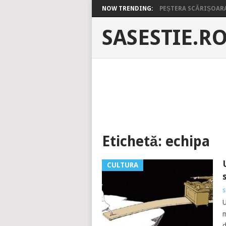
NOW TRENDING:
PEȘTERA SCĂRIȘOARA 
SASESTIE.R
Etichetă:
echipa
CULTURA
s
U
m
d