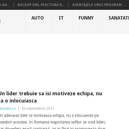
&#...
BACKUP XML EFACTURA R...
AVANTAJELE UNUI PROGRAM ...
O
AUTO
IT
FUNNY
SANATAT
Un lider trebuie sa isi motiveze echipa, nu
sa o inlocuiasca
asestie.ro
|
20 septembrie 2015
n adevarat lider isi motiveaza echipa, nu ii inlocuieste pe
embrii acesteia. In Romania majoritatea sefilor se cred lideri,
ar dovedesc exact contrariul, iar in final isi promoveaza doar