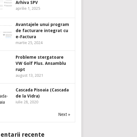
Arhiva SPV
aprilie 1, 2025
Avantajele unui program
de facturare integrat cu
e-Factura
martie 25, 2024
Probleme stergatoare
VW Golf Plus. Ansamblu
rupt
august 13, 2021
Cascada Pisoaia (Cascada
de la Vidra)
iulie 28, 2020
Next »
ntarii recente