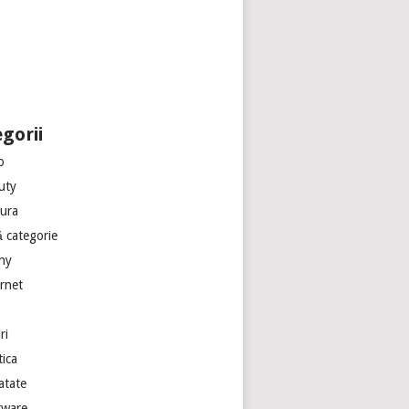
gorii
o
uty
tura
ă categorie
ny
ernet
ri
tica
atate
tware