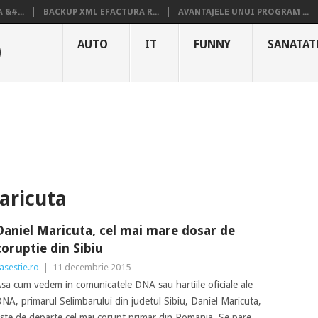
&#...
BACKUP XML EFACTURA R...
AVANTAJELE UNUI PROGRAM ...
O
AUTO
IT
FUNNY
SANATAT
aricuta
Daniel Maricuta, cel mai mare dosar de
coruptie din Sibiu
asestie.ro
|
11 decembrie 2015
sa cum vedem in comunicatele DNA sau hartiile oficiale ale
NA, primarul Selimbarului din judetul Sibiu, Daniel Maricuta,
ste de departe cel mai corupt primar din Romania. Se pare