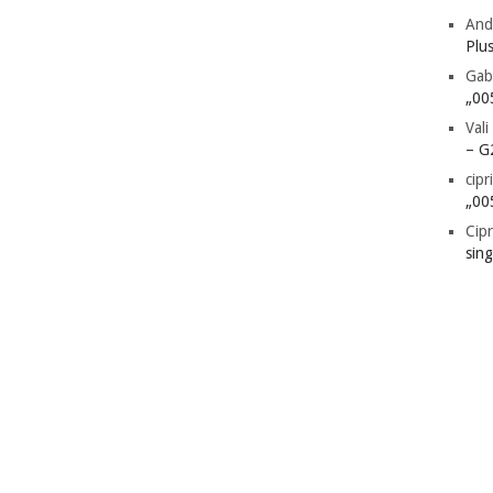
And
Plu
Gab
„00
Vali
– G
cipr
„00
Cipr
sin