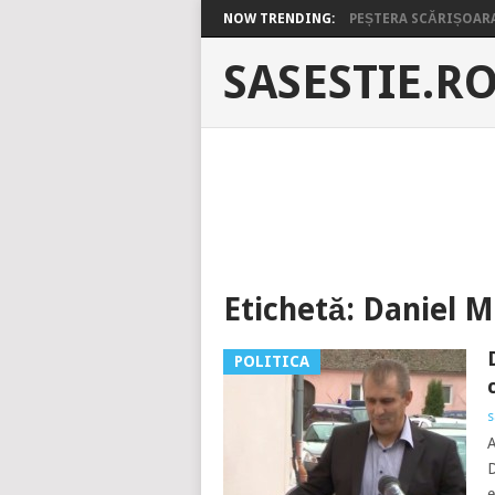
NOW TRENDING:
PEȘTERA SCĂRIȘOARA 
SASESTIE.R
Etichetă:
Daniel M
POLITICA
s
A
D
e