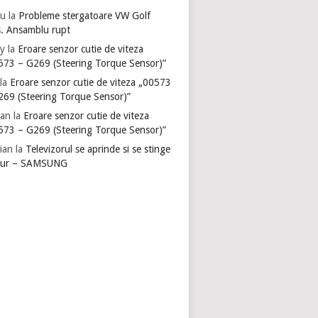
u
la
Probleme stergatoare VW Golf
s. Ansamblu rupt
y
la
Eroare senzor cutie de viteza
573 – G269 (Steering Torque Sensor)”
la
Eroare senzor cutie de viteza „00573
269 (Steering Torque Sensor)”
ian
la
Eroare senzor cutie de viteza
573 – G269 (Steering Torque Sensor)”
ian
la
Televizorul se aprinde si se stinge
gur – SAMSUNG