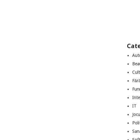
Cate
Aut
Bea
Cul
Făr
Fun
Int
IT
Jocu
Poli
San
Sof