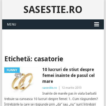
SASESTIE.RO
MENU
Etichetă:
casatorie
10 lucruri de stiut despre
FUNNY
femei inainte de pasul cel
mare
sasestie.ro
|
12 martie 2013
Inainte de marele pas in viata barbatii
trebuie sa cunoasca 10 lucruri despre femei: 1. Cum răspundem?
Întrebările la care se răspunde prin „da” sau „nu” sunt întrebări