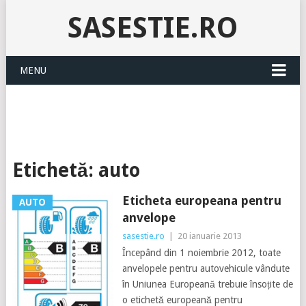
SASESTIE.RO
MENU
Etichetă:
auto
Eticheta europeana pentru
AUTO
anvelope
sasestie.ro
|
20 ianuarie 2013
Începând din 1 noiembrie 2012, toate
anvelopele pentru autovehicule vândute
în Uniunea Europeană trebuie însoțite de
o etichetă europeană pentru