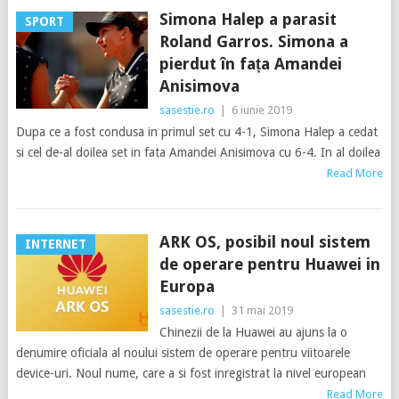
Simona Halep a parasit
SPORT
Roland Garros. Simona a
pierdut în fața Amandei
Anisimova
sasestie.ro
|
6 iunie 2019
Dupa ce a fost condusa in primul set cu 4-1, Simona Halep a cedat
si cel de-al doilea set in fata Amandei Anisimova cu 6-4. In al doilea
Read More
ARK OS, posibil noul sistem
INTERNET
de operare pentru Huawei in
Europa
sasestie.ro
|
31 mai 2019
Chinezii de la Huawei au ajuns la o
denumire oficiala al noului sistem de operare pentru viitoarele
device-uri. Noul nume, care a si fost inregistrat la nivel european
Read More