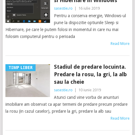
si Hibernare in Windows
sasestie.ro
|
16 iulie 2019
Pentru a conserva energie, Windows-ul
pune la dispozitie optiunile Sleep si
Hibernare, pe care le putem folosi in momentul in care nu mai
folosim computerul pentru o perioada
Read More
Stadiul de predare locuinta.
TIMP LIBER
Predare la rosu, la gri, la alb
sau la cheie
sasestie.ro
|
10 iunie 2019
Atunci cand vine vorba de anunturi
imobiliare am observat ca apar termeni de predare precum predare
la rosu (in cazul caselor), predare la gri, predare la alb sau
Read More